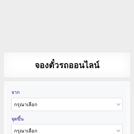
จองตั๋วรถออนไลน์