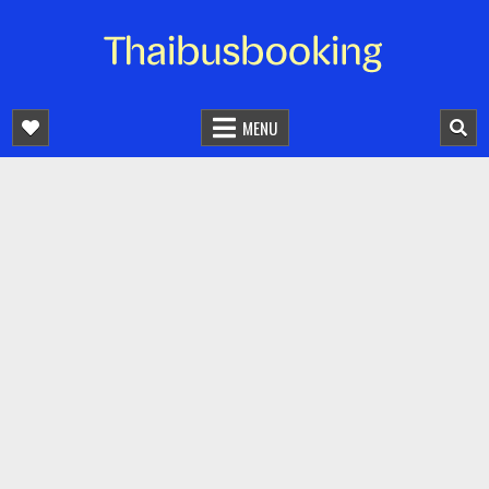
จองตั๋วรถออนไลน์ 24 ชั่วโมง
รถทัวร์ รถมินิบัส รถตู้
MENU