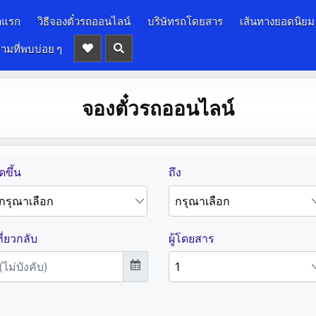
าแรก
วิธีจองตั๋วรถออนไลน์
บริษัทรถโดยสาร
เส้นทางยอดนิยม
ามที่พบบ่อย ๆ
จองตั๋วรถออนไลน์