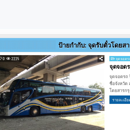
ป้ายกำกับ:
จุดรับตั๋วโดยส
Posted
0
2225
จุดจอดรถ
in
จุดจอดร
จุดจอดรถ จ
ชื่อจังหวั
โดยสารกร
รายละเอีย