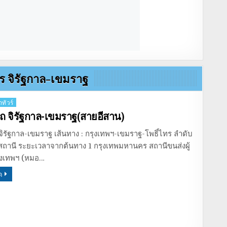
าร จิรัฐกาล-เขมราฐ
ทัวร์
ถ จิรัฐกาล-เขมราฐ(สายอีสาน)
ิรัฐกาล-เขมราฐ เส้นทาง : กรุงเทพฯ-เขมราฐ-โพธิ์ไทร ลำดับ
ด สถานี ระยะเวลาจากต้นทาง 1 กรุงเทพมหานคร สถานีขนส่งผู้
ุงเทพฯ (หมอ…
ด