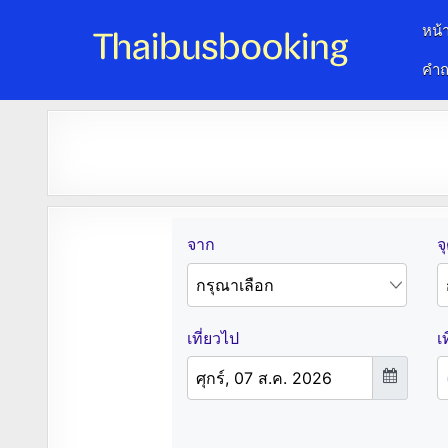
หน้
คำถ
จองตั๋วรถออนไลน์ 24 ชั่วโมง
รถทัวร์ รถมินิบัส รถตู้