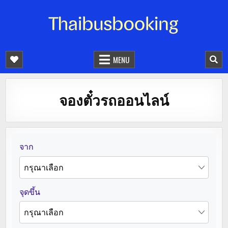
จองตั๋วรถออนไลน์ 24 ชั่วโมง
รถทัวร์ รถมินิบัส รถตู้
MENU
จองตั๋วรถออนไลน์