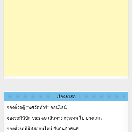
เรื่องล่าสุด
จองตั๋วถตู้ “พศวัตทัวร์” ออนไลน์
จองรถมินิบัส Van 49 เส้นทาง กรุงเทพ ไป บางแสน
จองตั๋วรถมินิบัสออนไลน์ ยืนยันตั๋วทันที