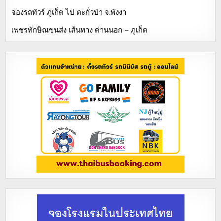
จองรถทัวร์ ภูเก็ต ไป ตะกั่วป่า จ.พังงา
เพชรทักษิณขนส่ง เส้นทาง ด่านนอก – ภูเก็ต