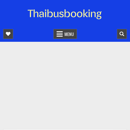
จองตั๋วรถออนไลน์ 24 ชั่วโมง
รถทัวร์ รถมินิบัส รถตู้
MENU