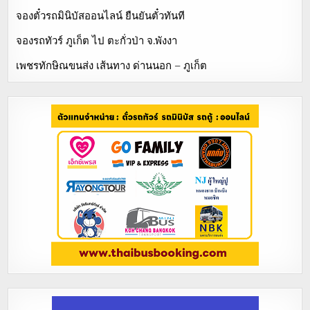
จองตั๋วรถมินิบัสออนไลน์ ยืนยันตั๋วทันที
จองรถทัวร์ ภูเก็ต ไป ตะกั่วป่า จ.พังงา
เพชรทักษิณขนส่ง เส้นทาง ด่านนอก – ภูเก็ต