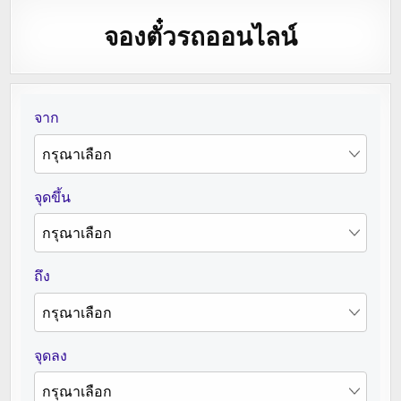
จองตั๋วรถออนไลน์