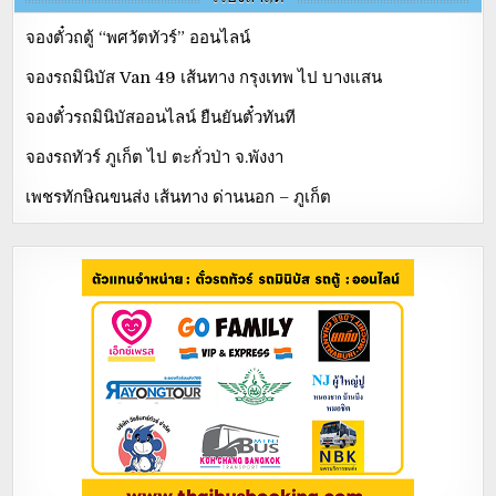
จองตั๋วถตู้ “พศวัตทัวร์” ออนไลน์
จองรถมินิบัส Van 49 เส้นทาง กรุงเทพ ไป บางแสน
จองตั๋วรถมินิบัสออนไลน์ ยืนยันตั๋วทันที
จองรถทัวร์ ภูเก็ต ไป ตะกั่วป่า จ.พังงา
เพชรทักษิณขนส่ง เส้นทาง ด่านนอก – ภูเก็ต