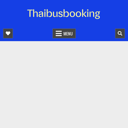
จองตั๋วรถออนไลน์ 24 ชั่วโมง
รถทัวร์ รถมินิบัส รถตู้
MENU