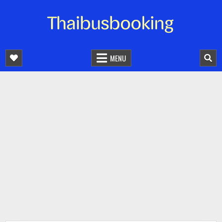
จองตั๋วรถออนไลน์ 24 ชั่วโมง
รถทัวร์ รถมินิบัส รถตู้
MENU