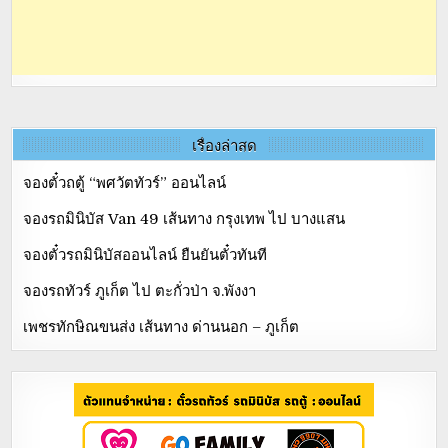
เรื่องล่าสุด
จองตั๋วถตู้ “พศวัตทัวร์” ออนไลน์
จองรถมินิบัส Van 49 เส้นทาง กรุงเทพ ไป บางแสน
จองตั๋วรถมินิบัสออนไลน์ ยืนยันตั๋วทันที
จองรถทัวร์ ภูเก็ต ไป ตะกั่วป่า จ.พังงา
เพชรทักษิณขนส่ง เส้นทาง ด่านนอก – ภูเก็ต