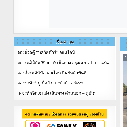
เรื่องล่าสุด
จองตั๋วถตู้ “พศวัตทัวร์” ออนไลน์
จองรถมินิบัส Van 49 เส้นทาง กรุงเทพ ไป บางแสน
จองตั๋วรถมินิบัสออนไลน์ ยืนยันตั๋วทันที
จองรถทัวร์ ภูเก็ต ไป ตะกั่วป่า จ.พังงา
เพชรทักษิณขนส่ง เส้นทาง ด่านนอก – ภูเก็ต