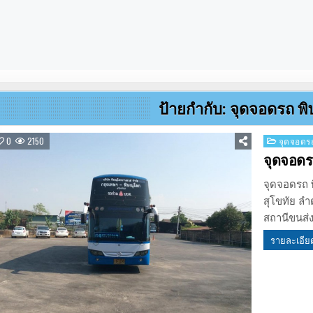
ป้ายกำกับ:
จุดจอดรถ พ
Posted
0
2150
จุดจอดรถ
in
จุดจอดร
จุดจอดรถ 
สุโขทัย ลำ
สถานีขนส่ง
รายละเอีย