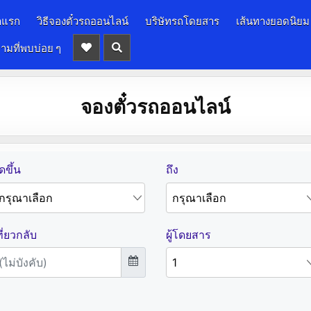
าแรก
วิธีจองตั๋วรถออนไลน์
บริษัทรถโดยสาร
เส้นทางยอดนิยม
ามที่พบบ่อย ๆ
จองตั๋วรถออนไลน์