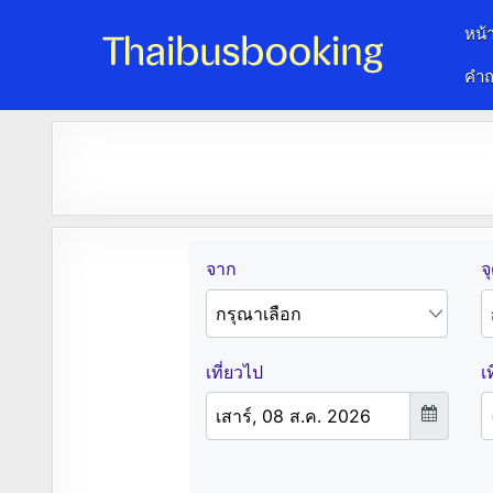
หน้
คำถ
จองตั๋วรถออนไลน์ 24 ชั่วโมง
รถทัวร์ รถมินิบัส รถตู้