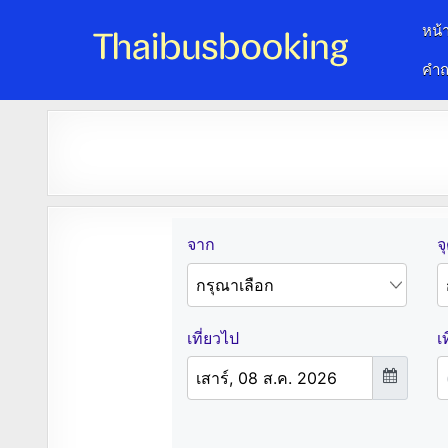
หน้
คำถ
จองตั๋วรถออนไลน์ 24 ชั่วโมง
รถทัวร์ รถมินิบัส รถตู้