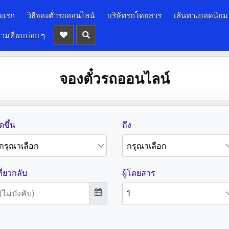
าแรก
วิธีจองตั๋วรถออนไลน์
บริษัทรถโดยสาร
เส้นทางยอดนิยม
ามที่พบบ่อย ๆ
จองตั๋วรถออนไลน์