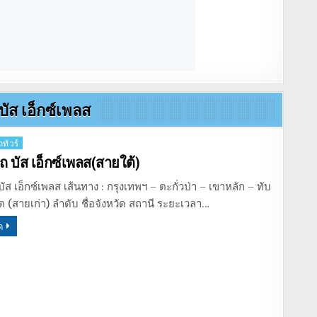
ัส เอ็กซ์เพลส
ทัวร์
 บัส เอ็กซ์เพลส(สายใต้)
ัส เอ็กซ์เพลส เส้นทาง : กรุงเทพฯ – ตะกั่วป่า – เขาหลัก – ทับ
ก็ต (สายเก่า) ลำดับ ชื่อจังหวัด สถานี ระยะเวลา…
ด