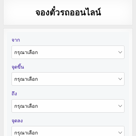
จองตั๋วรถออนไลน์