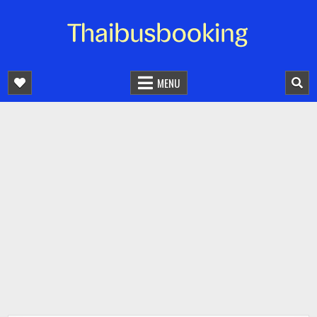
จองตั๋วรถออนไลน์ 24 ชั่วโมง
รถทัวร์ รถมินิบัส รถตู้
MENU