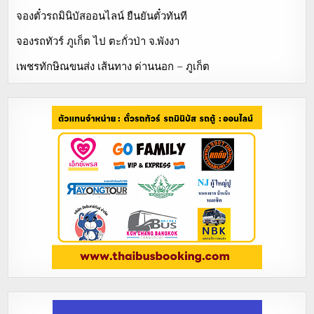
จองตั๋วรถมินิบัสออนไลน์ ยืนยันตั๋วทันที
จองรถทัวร์ ภูเก็ต ไป ตะกั่วป่า จ.พังงา
เพชรทักษิณขนส่ง เส้นทาง ด่านนอก – ภูเก็ต