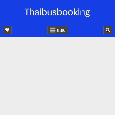
จองตั๋วรถออนไลน์ 24 ชั่วโมง
รถทัวร์ รถมินิบัส รถตู้
MENU