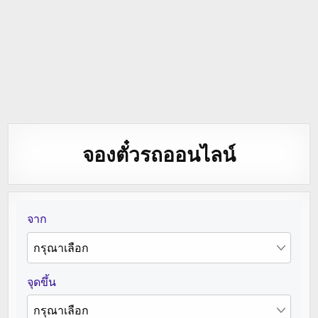
จองตั๋วรถออนไลน์