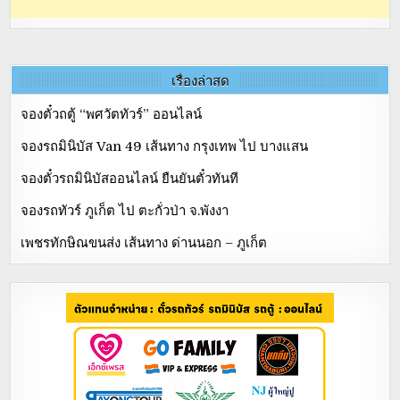
เรื่องล่าสุด
จองตั๋วถตู้ “พศวัตทัวร์” ออนไลน์
จองรถมินิบัส Van 49 เส้นทาง กรุงเทพ ไป บางแสน
จองตั๋วรถมินิบัสออนไลน์ ยืนยันตั๋วทันที
จองรถทัวร์ ภูเก็ต ไป ตะกั่วป่า จ.พังงา
เพชรทักษิณขนส่ง เส้นทาง ด่านนอก – ภูเก็ต