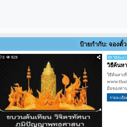
ป้ายกำกับ:
จองตั๋ว
Posted
0
1529
วิธีค้นหา
in
วิธีค้นห
วิธีค้นหาเท
www.thaibu
มือของท่า
รายละเอีย