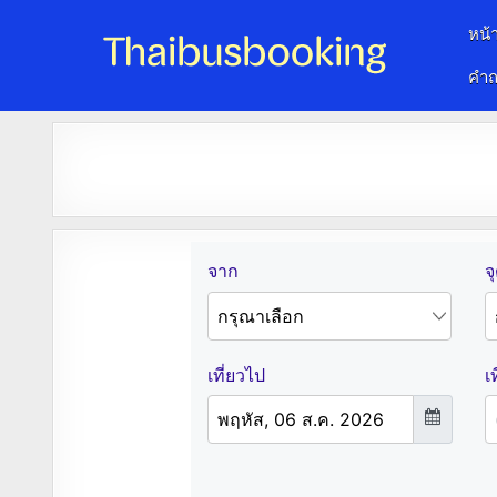
หน้
คำถ
จองตั๋วรถออนไลน์ 24 ชั่วโมง
รถทัวร์ รถมินิบัส รถตู้