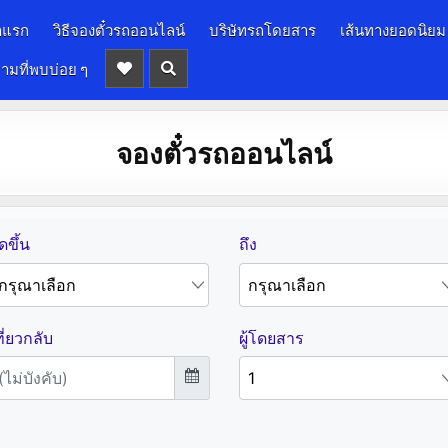
าแรก
วิธีจองตั๋วรถออนไลน์
บริษัทรถโดยสาร
เส้นทางยอดนิยม
ามที่พบบ่อย ๆ
จองตั๋วรถออนไลน์