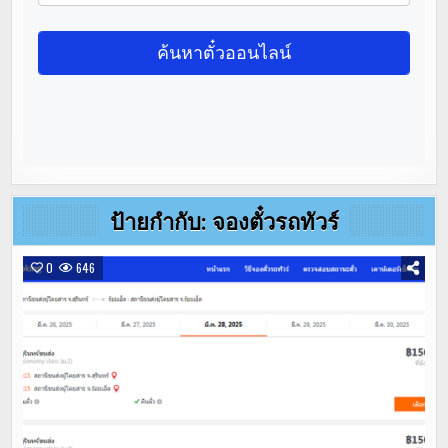
ป้ายกำกับ:
จองตั๋วรถทัวร์
0
646