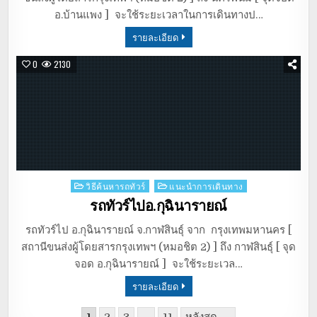
อ.บ้านแพง ] จะใช้ระยะเวลาในการเดินทางป…
รายละเอียด
0
2130
Posted
วิธีค้นหารถทัวร์
แนะนำการเดินทาง
in
รถทัวร์ไปอ.กุฉินารายณ์
รถทัวร์ไป อ.กุฉินารายณ์ จ.กาฬสินธุ์ จาก กรุงเทพมหานคร [
สถานีขนส่งผู้โดยสารกรุงเทพฯ (หมอชิต 2) ] ถึง กาฬสินธุ์ [ จุด
จอด อ.กุฉินารายณ์ ] จะใช้ระยะเวล…
รายละเอียด
1
2
3
…
11
หลังสุด →