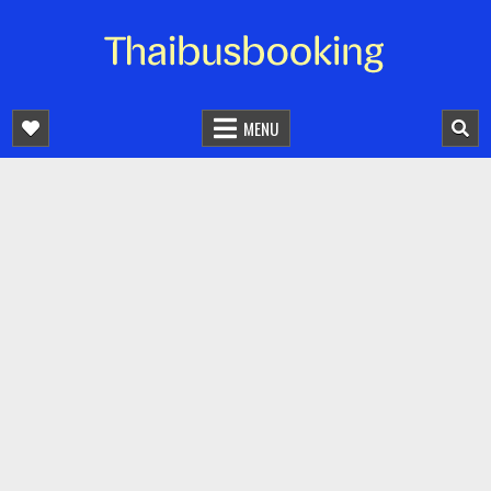
จองตั๋วรถออนไลน์ 24 ชั่วโมง
รถทัวร์ รถมินิบัส รถตู้
MENU