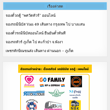
เรื่องล่าสุด
จองตั๋วถตู้ “พศวัตทัวร์” ออนไลน์
จองรถมินิบัส Van 49 เส้นทาง กรุงเทพ ไป บางแสน
จองตั๋วรถมินิบัสออนไลน์ ยืนยันตั๋วทันที
จองรถทัวร์ ภูเก็ต ไป ตะกั่วป่า จ.พังงา
เพชรทักษิณขนส่ง เส้นทาง ด่านนอก – ภูเก็ต