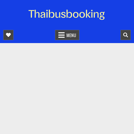
จองตั๋วรถออนไลน์ 24 ชั่วโมง
รถทัวร์ รถมินิบัส รถตู้
MENU