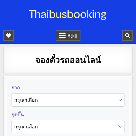
จองตั๋วรถออนไลน์ 24 ชั่วโมง
รถทัวร์ รถมินิบัส รถตู้
MENU
จองตั๋วรถออนไลน์