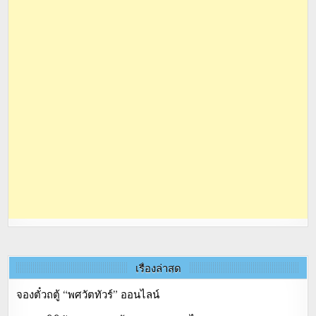
เรื่องล่าสุด
จองตั๋วถตู้ “พศวัตทัวร์” ออนไลน์