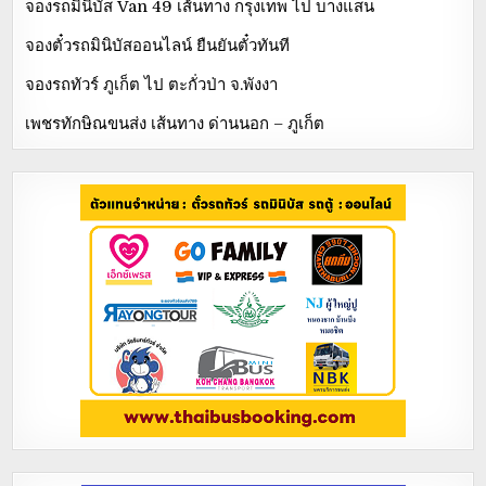
จองรถมินิบัส Van 49 เส้นทาง กรุงเทพ ไป บางแสน
จองตั๋วรถมินิบัสออนไลน์ ยืนยันตั๋วทันที
จองรถทัวร์ ภูเก็ต ไป ตะกั่วป่า จ.พังงา
เพชรทักษิณขนส่ง เส้นทาง ด่านนอก – ภูเก็ต