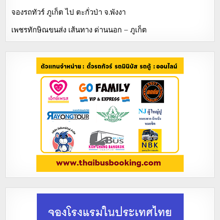
จองรถทัวร์ ภูเก็ต ไป ตะกั่วป่า จ.พังงา
เพชรทักษิณขนส่ง เส้นทาง ด่านนอก – ภูเก็ต