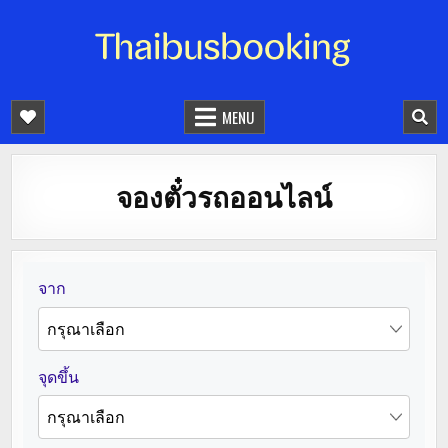
จองตั๋วรถออนไลน์ 24 ชั่วโมง
รถทัวร์ รถมินิบัส รถตู้
MENU
จองตั๋วรถออนไลน์