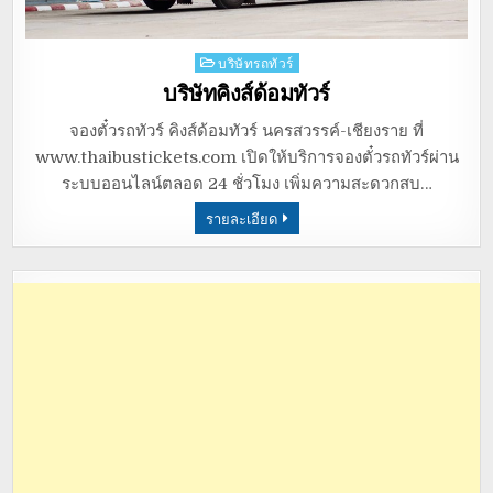
Posted
บริษัทรถทัวร์
in
บริษัทคิงส์ด้อมทัวร์
จองตั๋วรถทัวร์ คิงส์ด้อมทัวร์ นครสวรรค์-เชียงราย ที่
www.thaibustickets.com เปิดให้บริการจองตั๋วรถทัวร์ผ่าน
ระบบออนไลน์ตลอด 24 ชั่วโมง เพิ่มความสะดวกสบ…
รายละเอียด