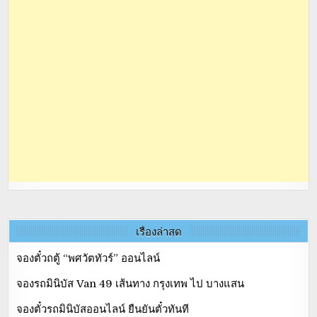
เรื่องล่าสุด
จองตั๋วถตู้ “พศวัตทัวร์” ออนไลน์
จองรถมินิบัส Van 49 เส้นทาง กรุงเทพ ไป บางแสน
จองตั๋วรถมินิบัสออนไลน์ ยืนยันตั๋วทันที