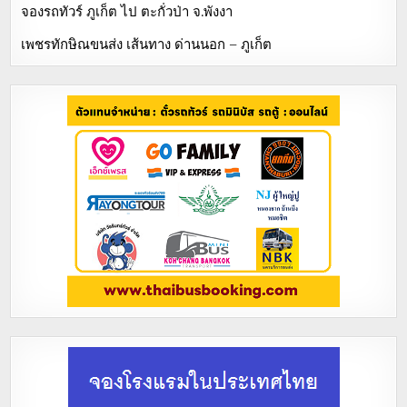
จองรถทัวร์ ภูเก็ต ไป ตะกั่วป่า จ.พังงา
เพชรทักษิณขนส่ง เส้นทาง ด่านนอก – ภูเก็ต