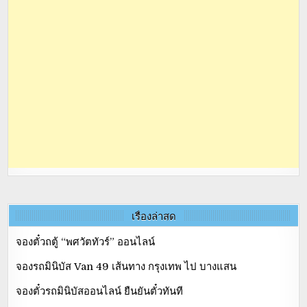
เรื่องล่าสุด
จองตั๋วถตู้ “พศวัตทัวร์” ออนไลน์
จองรถมินิบัส Van 49 เส้นทาง กรุงเทพ ไป บางแสน
จองตั๋วรถมินิบัสออนไลน์ ยืนยันตั๋วทันที