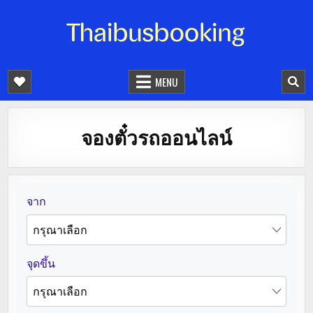
จองตั๋วรถออนไลน์ 24 ชั่วโมง
รถทัวร์ รถมินิบัส รถตู้
MENU
จองตั๋วรถออนไลน์