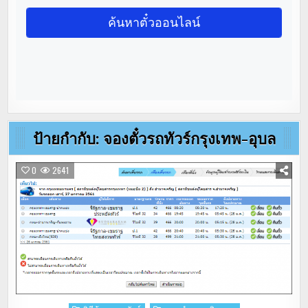
ป้ายกำกับ:
จองตั๋วรถทัวร์กรุงเทพ-อุบล
0
2641