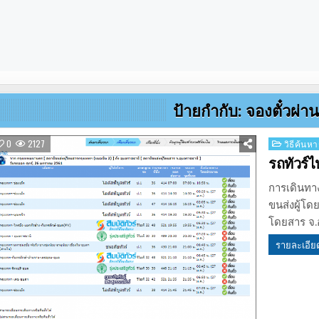
ป้ายกำกับ:
จองตั๋วผ่
Posted
0
2127
วิธีค้นหา
in
รถทัวร์
การเดินทา
ขนส่งผู้โด
โดยสาร จ.
รายละเอีย