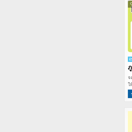
P
in
ภ
จอ
ใ