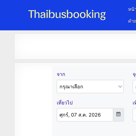
หน้
คำถ
จองตั๋วรถออนไลน์ 24 ชั่วโมง
รถทัวร์ รถมินิบัส รถตู้