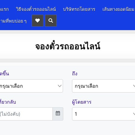
าแรก
วิธีจองตั๋วรถออนไลน์
บริษัทรถโดยสาร
เส้นทางยอดนิยม
ามที่พบบ่อย ๆ
จองตั๋วรถออนไลน์