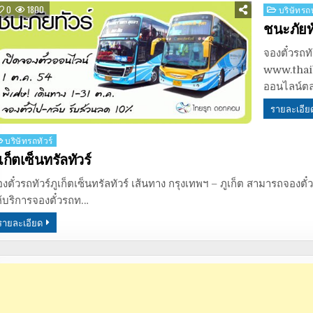
Posted
0
1800
บริษัทรถท
in
ชนะภัยทั
จองตั๋วรถทั
www.thaib
ออนไลน์ตล
รายละเอีย
osted
บริษัทรถทัวร์
ูเก็ตเซ็นทรัลทัวร์
งตั๋วรถทัวร์ภูเก็ตเซ็นทรัลทัวร์ เส้นทาง กรุงเทพฯ – ภูเก็ต สามารถจ
ห้บริการจองตั๋วรถท…
รายละเอียด