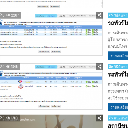
Posted
0
2207
วิธีค้นหา
in
รถทัวร์
การเดินทา
ผู้โดยสารก
อ.พนมไพร 
รายละเอีย
Posted
0
1845
วิธีค้นหา
in
รถทัวร์
การเดินทา
กรุงเทพฯ (
จะใช้ระยะ
รายละเอีย
Posted
0
1780
แนะนำกา
in
สถานีขนส