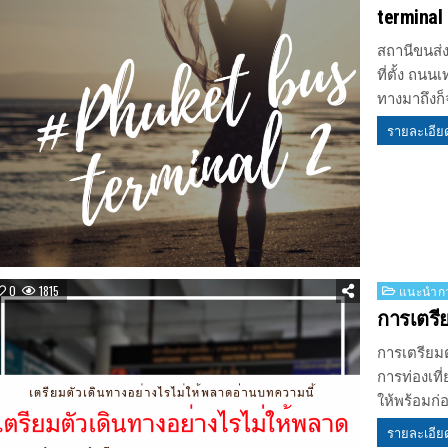
terminal 
สถานีขนส่ง
ที่ตั้ง ถนน
ทางมาถึงก
รายละเอีย
Posted
0
1815
แนะนำกา
in
การเตรี
การเตรียมต
การท่องเที
ให้พร้อมก
รายละเอีย