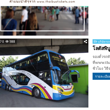
Posted
0
1988
บริษัทรถท
in
โลตัสพิบู
จองตั๋วรถท
ที่www.th
ชั่วโมง วิธ
รายละเอีย