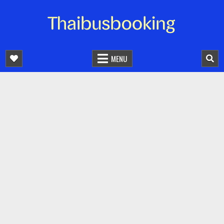
จองตั๋วรถออนไลน์ 24 ชั่วโมง
รถทัวร์ รถมินิบัส รถตู้
MENU