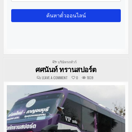
POSTED
บริษัทรถทัวร์
IN
ศศนันท์ ทรานสปอร์ต
ON
LEAVE A COMMENT
0
1839
ศศ
นันท์
ทรานสปอร์ต