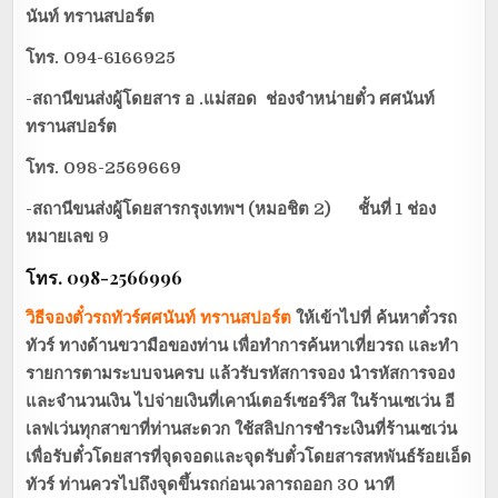
นันท์ ทรานสปอร์ต
โทร. 094-6166925
-สถานีขนส่งผู้โดยสาร อ .แม่สอด ช่องจำหน่ายตั๋ว ศศนันท์
ทรานสปอร์ต
โทร. 098-2569669
-สถานีขนส่งผู้โดยสารกรุงเทพฯ (หมอชิต 2) ชั้นที่ 1 ช่อง
หมายเลข 9
โทร. 098-2566996
วิธีจองตั๋วรถทัวร์
ศศนันท์ ทรานสปอร์ต
ให้เข้าไปที่ ค้นหาตั๋วรถ
ทัวร์ ทางด้านขวามือของท่าน เพื่อทำการค้นหาเที่ยวรถ และทำ
รายการตามระบบจนครบ แล้วรับรหัสการจอง นำรหัสการจอง
และจำนวนเงิน ไปจ่ายเงินที่เคาน์เตอร์เซอร์วิส ในร้านเซเว่น อี
เลฟเว่นทุกสาขาที่ท่านสะดวก ใช้สลิปการชำระเงินที่ร้านเซเว่น
เพื่อรับตั๋วโดยสาร
ที่จุดจอดและจุดรับตั๋วโดยสารสหพันธ์ร้อยเอ็ด
ทัวร์
ท่านควรไปถึงจุดขึ้นรถก่อนเวลารถออก 30 นาที