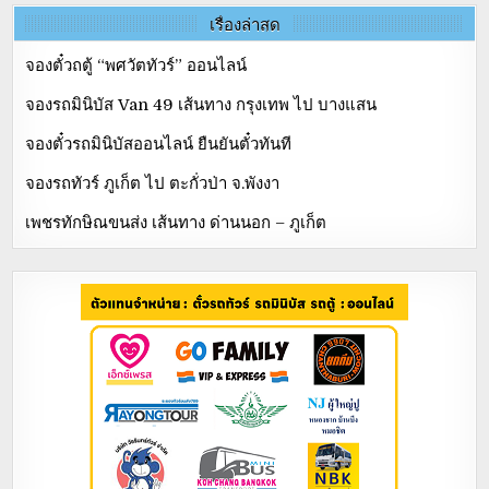
เรื่องล่าสุด
จองตั๋วถตู้ “พศวัตทัวร์” ออนไลน์
จองรถมินิบัส Van 49 เส้นทาง กรุงเทพ ไป บางแสน
จองตั๋วรถมินิบัสออนไลน์ ยืนยันตั๋วทันที
จองรถทัวร์ ภูเก็ต ไป ตะกั่วป่า จ.พังงา
เพชรทักษิณขนส่ง เส้นทาง ด่านนอก – ภูเก็ต