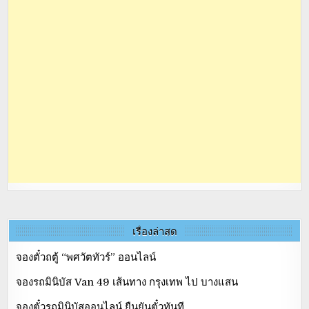
เรื่องล่าสุด
จองตั๋วถตู้ “พศวัตทัวร์” ออนไลน์
จองรถมินิบัส Van 49 เส้นทาง กรุงเทพ ไป บางแสน
จองตั๋วรถมินิบัสออนไลน์ ยืนยันตั๋วทันที