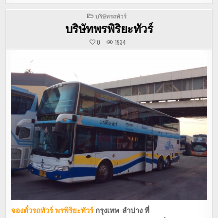
POSTED
บริษัทรถทัวร์
IN
บริษัทพรพิริยะทัวร์
0
1934
จองตั๋วรถทัวร์
พรพิริยะทัวร์
กรุงเทพ-ลำปาง ที่