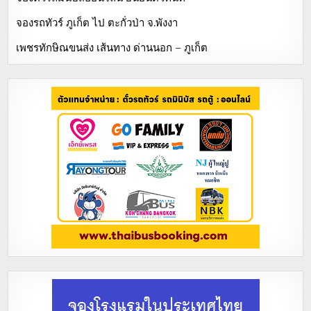
จองรถทัวร์ ภูเก็ต ไป ตะกั่วป่า จ.พังงา
เพชรทักษิณขนส่ง เส้นทาง ด่านนอก – ภูเก็ต