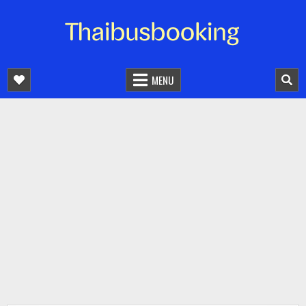
จองตั๋วรถออนไลน์ 24 ชั่วโมง
รถทัวร์ รถมินิบัส รถตู้
MENU