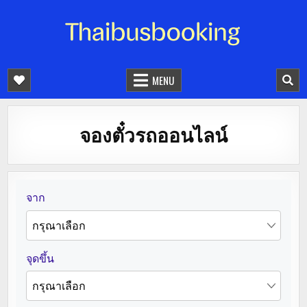
จองตั๋วรถออนไลน์ 24 ชั่วโมง
รถทัวร์ รถมินิบัส รถตู้
MENU
จองตั๋วรถออนไลน์