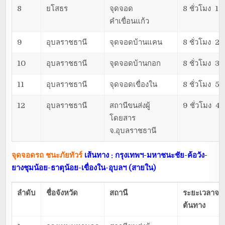
8
ยโสธร
จุดจอด
8 ชั่วโมง 15
คำเขื่อนแก้ว
9
อุบลราชธานี
จุดจอดบ้านแคน
8 ชั่วโมง 25
10
อุบลราชธานี
จุดจอดบ้านกอก
8 ชั่วโมง 35
11
อุบลราชธานี
จุดจอดเขื่องใน
8 ชั่วโมง 50
12
อุบลราชธานี
สถานีขนส่งผู้
9 ชั่วโมง 40
โดยสาร
จ.อุบลราชธานี
จุดจอดรถ ชนะภัยทัวร์
เส้นทาง : กรุงเทพฯ-มหาชนะชัย-ค้อวัง-
ยางชุมน้อย-ธาตุน้อย-เขื่องใน-อุบลฯ (สายใน)
ลำดับ
ชื่อจังหวัด
สถานี
ระยะเวลาจา
ต้นทาง