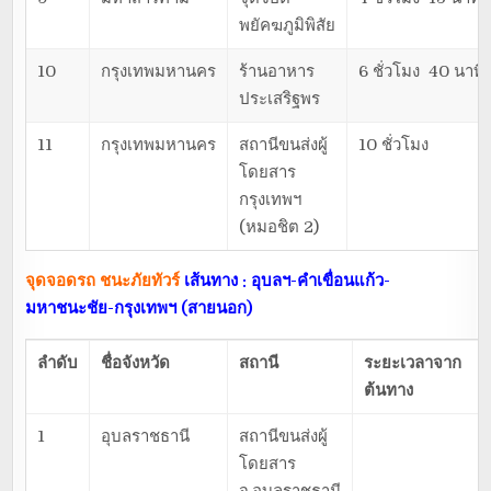
พยัคฆภูมิพิสัย
10
กรุงเทพมหานคร
ร้านอาหาร
6 ชั่วโมง 40 นาที
ประเสริฐพร
11
กรุงเทพมหานคร
สถานีขนส่งผู้
10 ชั่วโมง
โดยสาร
กรุงเทพฯ
(หมอชิต 2)
จุดจอดรถ ชนะภัยทัวร์
เส้นทาง : อุบลฯ-คำเขื่อนแก้ว-
มหาชนะชัย-กรุงเทพฯ (สายนอก)
ลำดับ
ชื่อจังหวัด
สถานี
ระยะเวลาจาก
ต้นทาง
1
อุบลราชธานี
สถานีขนส่งผู้
โดยสาร
จ.อุบลราชธานี