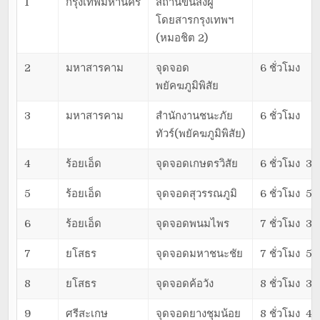
1
กรุงเทพมหานคร
สถานีขนส่งผู้
โดยสารกรุงเทพฯ
(หมอชิต 2)
2
มหาสารคาม
จุดจอด
6 ชั่วโมง
พยัคฆภูมิพิสัย
3
มหาสารคาม
สำนักงานชนะภัย
6 ชั่วโมง
ทัวร์(พยัคฆภูมิพิสัย)
4
ร้อยเอ็ด
จุดจอดเกษตรวิสัย
6 ชั่วโมง 30
5
ร้อยเอ็ด
จุดจอดสุวรรณภูมิ
6 ชั่วโมง 50
6
ร้อยเอ็ด
จุดจอดพนมไพร
7 ชั่วโมง 30
7
ยโสธร
จุดจอดมหาชนะชัย
7 ชั่วโมง 50
8
ยโสธร
จุดจอดค้อวัง
8 ชั่วโมง 30
9
ศรีสะเกษ
จุดจอดยางชุมน้อย
8 ชั่วโมง 40