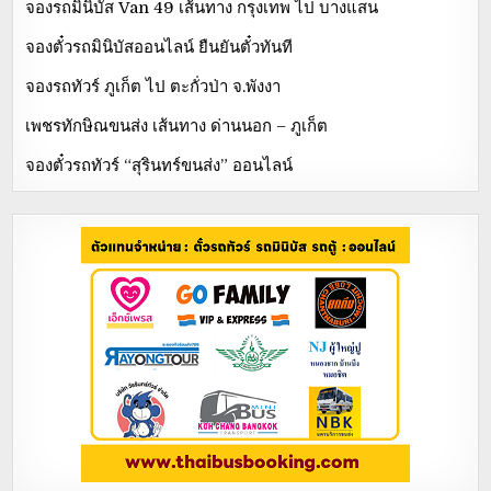
จองรถมินิบัส Van 49 เส้นทาง กรุงเทพ ไป บางแสน
จองตั๋วรถมินิบัสออนไลน์ ยืนยันตั๋วทันที
จองรถทัวร์ ภูเก็ต ไป ตะกั่วป่า จ.พังงา
เพชรทักษิณขนส่ง เส้นทาง ด่านนอก – ภูเก็ต
จองตั๋วรถทัวร์ “สุรินทร์ขนส่ง” ออนไลน์