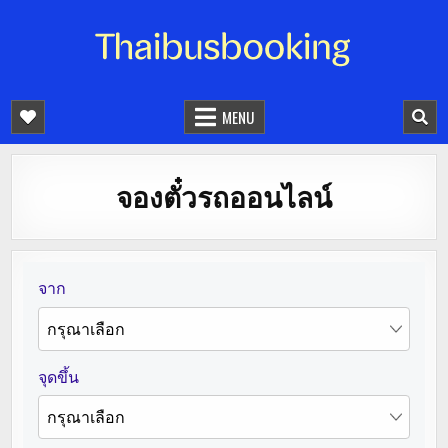
จองตั๋วรถออนไลน์ 24 ชั่วโมง
รถทัวร์ รถมินิบัส รถตู้
MENU
จองตั๋วรถออนไลน์