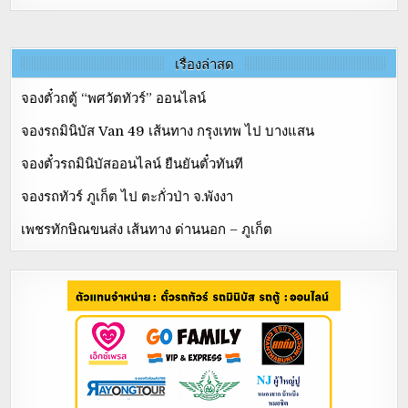
เรื่องล่าสุด
จองตั๋วถตู้ “พศวัตทัวร์” ออนไลน์
จองรถมินิบัส Van 49 เส้นทาง กรุงเทพ ไป บางแสน
จองตั๋วรถมินิบัสออนไลน์ ยืนยันตั๋วทันที
จองรถทัวร์ ภูเก็ต ไป ตะกั่วป่า จ.พังงา
เพชรทักษิณขนส่ง เส้นทาง ด่านนอก – ภูเก็ต