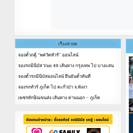
เรื่องล่าสุด
จองตั๋วถตู้ “พศวัตทัวร์” ออนไลน์
จองรถมินิบัส Van 49 เส้นทาง กรุงเทพ ไป บางแสน
จองตั๋วรถมินิบัสออนไลน์ ยืนยันตั๋วทันที
จองรถทัวร์ ภูเก็ต ไป ตะกั่วป่า จ.พังงา
เพชรทักษิณขนส่ง เส้นทาง ด่านนอก – ภูเก็ต