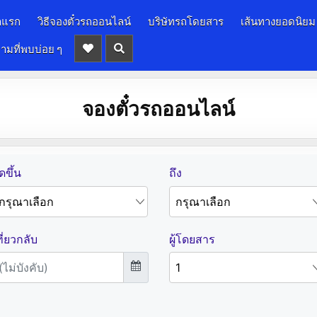
าแรก
วิธีจองตั๋วรถออนไลน์
บริษัทรถโดยสาร
เส้นทางยอดนิยม
ามที่พบบ่อย ๆ
จองตั๋วรถออนไลน์