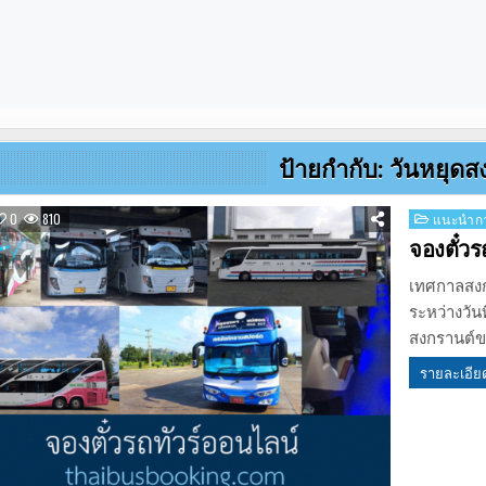
ป้ายกำกับ:
วันหยุดส
Posted
0
810
แนะนำกา
in
จองตั๋วร
เทศกาลสงกร
ระหว่างวั
สงกรานต์ขอ
รายละเอีย