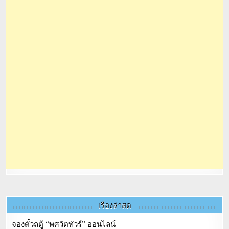
เรื่องล่าสุด
จองตั๋วถตู้ “พศวัตทัวร์” ออนไลน์