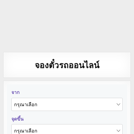
จองตั๋วรถออนไลน์