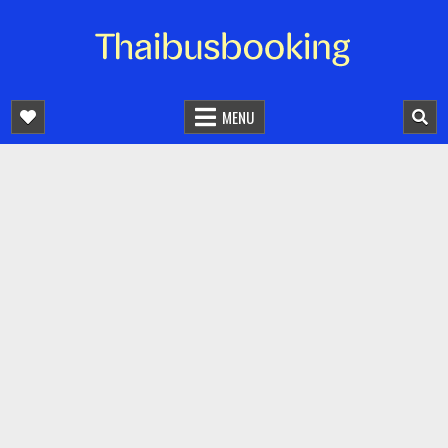
จองตั๋วรถออนไลน์ 24 ชั่วโมง
รถทัวร์ รถมินิบัส รถตู้
MENU