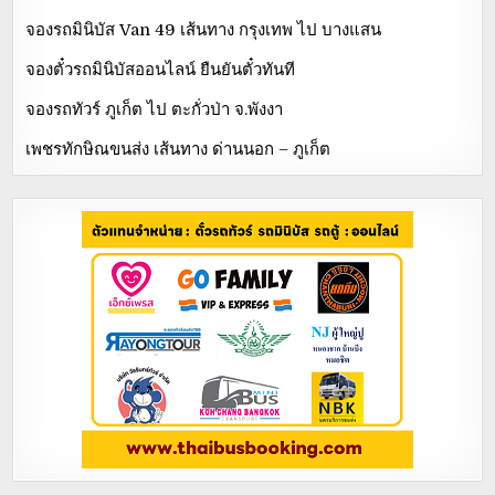
จองรถมินิบัส Van 49 เส้นทาง กรุงเทพ ไป บางแสน
จองตั๋วรถมินิบัสออนไลน์ ยืนยันตั๋วทันที
จองรถทัวร์ ภูเก็ต ไป ตะกั่วป่า จ.พังงา
เพชรทักษิณขนส่ง เส้นทาง ด่านนอก – ภูเก็ต