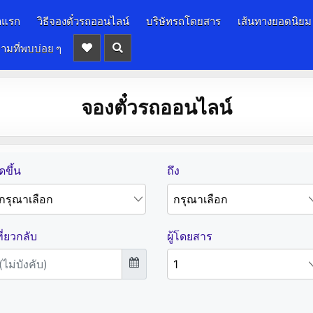
าแรก
วิธีจองตั๋วรถออนไลน์
บริษัทรถโดยสาร
เส้นทางยอดนิยม
ามที่พบบ่อย ๆ
จองตั๋วรถออนไลน์