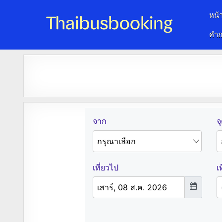
หน้
คำถ
จองตั๋วรถออนไลน์ 24 ชั่วโมง
รถทัวร์ รถมินิบัส รถตู้