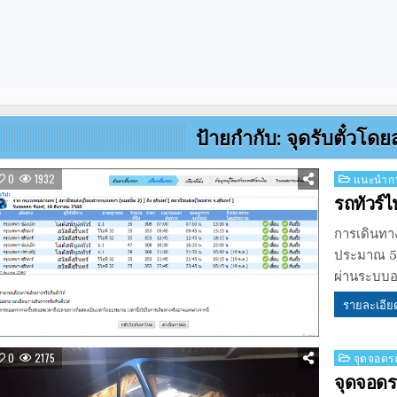
ป้ายกำกับ:
จุดรับตั๋วโดย
Posted
0
1932
แนะนำกา
in
รถทัวร์ไ
การเดินทา
ประมาณ 5 ช
ผ่านระบบ
รายละเอีย
Posted
0
2175
จุดจอดรถ
in
จุดจอดรถ