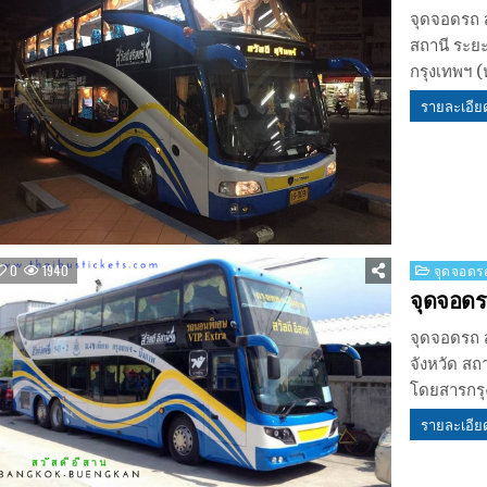
จุดจอดรถ สว
สถานี ระย
กรุงเทพฯ 
รายละเอีย
Posted
0
1940
จุดจอดรถ
in
จุดจอดร
จุดจอดรถ ส
จังหวัด สถ
โดยสารกรุ
รายละเอีย