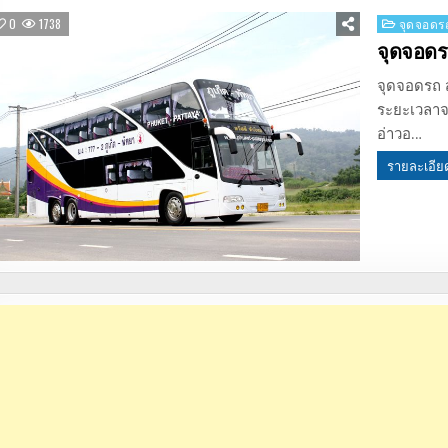
Posted
0
1738
จุดจอดรถ
in
จุดจอดรถ
จุดจอดรถ สว
ระยะเวลาจา
อ่าวอ…
รายละเอีย