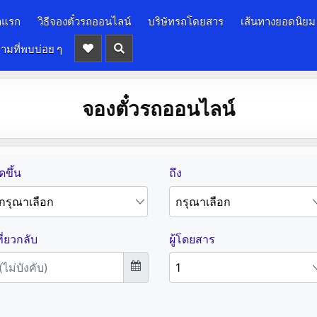
าแรก
วิธีจองตั๋วรถออนไลน์
บริษัทรถโดยสาร
เส้นทางยอดนิยม
ามที่พบบ่อย ๆ
จองตั๋วรถออนไลน์