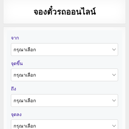
จองตั๋วรถออนไลน์