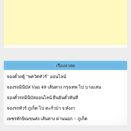
เรื่องล่าสุด
จองตั๋วถตู้ “พศวัตทัวร์” ออนไลน์
จองรถมินิบัส Van 49 เส้นทาง กรุงเทพ ไป บางแสน
จองตั๋วรถมินิบัสออนไลน์ ยืนยันตั๋วทันที
จองรถทัวร์ ภูเก็ต ไป ตะกั่วป่า จ.พังงา
เพชรทักษิณขนส่ง เส้นทาง ด่านนอก – ภูเก็ต