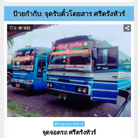
ป้ายกำกับ:
จุดรับตั๋วโดยสาร ศรีตรังทัวร์
0
1669
Posted
จุดจอดรถทัวร์
in
จุดจอดรถ ศรีตรังทัวร์