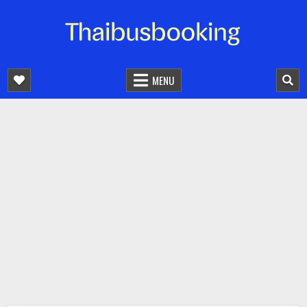
จองตั๋วรถออนไลน์ 24 ชั่วโมง
รถทัวร์ รถมินิบัส รถตู้
MENU