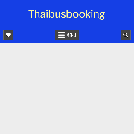
จองตั๋วรถออนไลน์ 24 ชั่วโมง
รถทัวร์ รถมินิบัส รถตู้
MENU