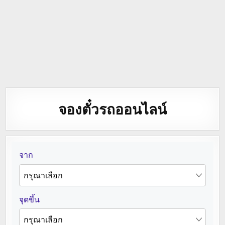
จองตั๋วรถออนไลน์