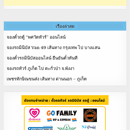
เรื่องล่าสุด
จองตั๋วถตู้ “พศวัตทัวร์” ออนไลน์
จองรถมินิบัส Van 49 เส้นทาง กรุงเทพ ไป บางแสน
จองตั๋วรถมินิบัสออนไลน์ ยืนยันตั๋วทันที
จองรถทัวร์ ภูเก็ต ไป ตะกั่วป่า จ.พังงา
เพชรทักษิณขนส่ง เส้นทาง ด่านนอก – ภูเก็ต