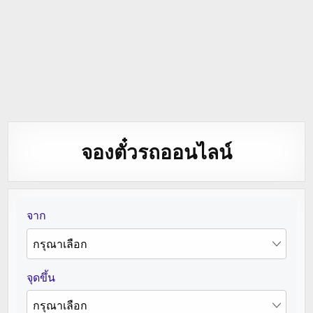
จองตั๋วรถออนไลน์