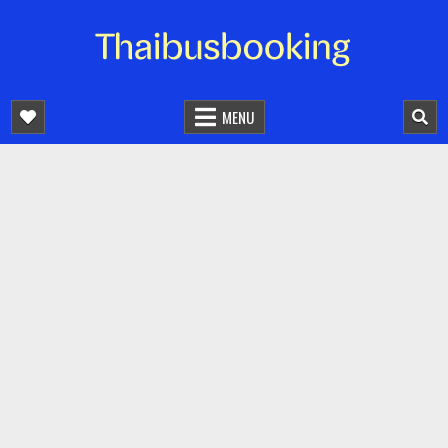
จองตั๋วรถออนไลน์ 24 ชั่วโมง
รถทัวร์ รถมินิบัส รถตู้
MENU