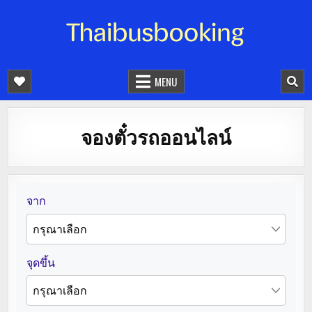
จองตั๋วรถออนไลน์ 24 ชั่วโมง
รถทัวร์ รถมินิบัส รถตู้
MENU
จองตั๋วรถออนไลน์