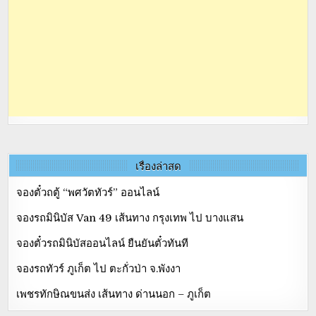
เรื่องล่าสุด
จองตั๋วถตู้ “พศวัตทัวร์” ออนไลน์
จองรถมินิบัส Van 49 เส้นทาง กรุงเทพ ไป บางแสน
จองตั๋วรถมินิบัสออนไลน์ ยืนยันตั๋วทันที
จองรถทัวร์ ภูเก็ต ไป ตะกั่วป่า จ.พังงา
เพชรทักษิณขนส่ง เส้นทาง ด่านนอก – ภูเก็ต