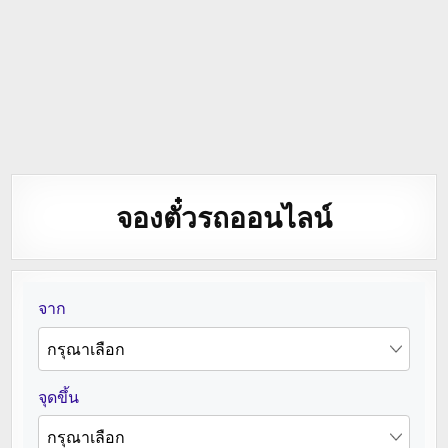
จองตั๋วรถออนไลน์