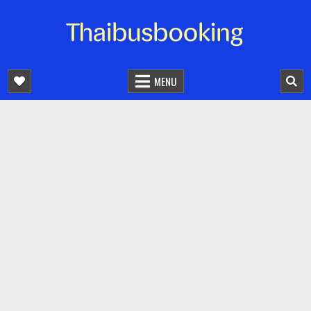
จองตั๋วรถออนไลน์ 24 ชั่วโมง
รถทัวร์ รถมินิบัส รถตู้
MENU