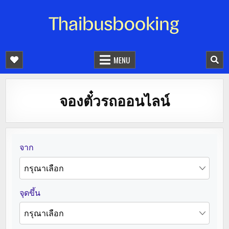
จองตั๋วรถออนไลน์ 24 ชั่วโมง
รถทัวร์ รถมินิบัส รถตู้
MENU
จองตั๋วรถออนไลน์