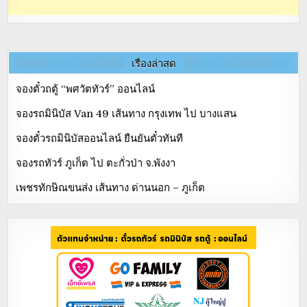
เรื่องล่าสุด
จองตั๋วถตู้ “พศวัตทัวร์” ออนไลน์
จองรถมินิบัส Van 49 เส้นทาง กรุงเทพ ไป บางแสน
จองตั๋วรถมินิบัสออนไลน์ ยืนยันตั๋วทันที
จองรถทัวร์ ภูเก็ต ไป ตะกั่วป่า จ.พังงา
เพชรทักษิณขนส่ง เส้นทาง ด่านนอก – ภูเก็ต