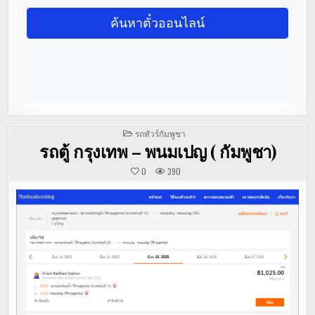
POSTED
รถทัวร์กัมพูชา
IN
รถตู้ กรุงเทพ – พนมเปญ ( กัมพูชา)
0
390