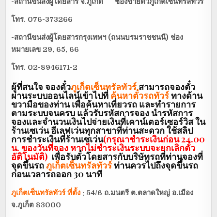
-สถานีขนส่งผู้โดยสาร จ.ภูเก็ต ช่องขายตั๋วภูเก็ตเซ็นทรัลทัวร์
โทร. 076-373266
-สถานีขนส่งผู้โดยสารกรุงเทพฯ (ถนนบรมราชชนนี) ช่อง
หมายเลข 29
, 65, 66
โทร. 02-8946171-2
ผู้ที่สนใจ จองตั๋ว
ภูเก็ตเซ็นทรัลทัวร์
สามารถจองตั๋ว
ผ่านระบบออนไลน์
เข้าไปที่
ค้นหาตั๋วรถทัวร์
ทางด้าน
ขวามือของท่าน เพื่อค้นหาเที่ยวรถ และทำรายการ
ตามระบบจนครบ แล้วรับรหัสการจอง นำรหัสการ
จองและจำนวนเงินไปจ่ายเงินที่เคาน์เตอร์เซอร์วิส ใน
ร้านเซเว่น อีเลฟเว่นทุกสาขาที่ท่านสะดวก ใช้สลิป
การชำระเงินที่ร้านเซเว่น
(กรุณาชำระเงินก่อน 24.00
น. ของวันที่จอง หากไม่ชำระเงินระบบจะยกเลิกตั๋ว
อัติโนมัติ)
เพื่อรับตั๋วโดยสารกับบริษัทรถที่ท่านจองที่
จุดขึ้นรถ
ภูเก็ตเซ็นทรัลทัวร์
ท่านควรไปถึงจุดขึ้นรถ
ก่อนเวลารถออก 30 นาที
ภูเก็ตเซ็นทรัลทัวร์
ที่ตั้ง
: 54/6
ถ.มนตรี ต.ตลาดใหญ่ อ.เมือง
จ.ภูเก็ต
83000