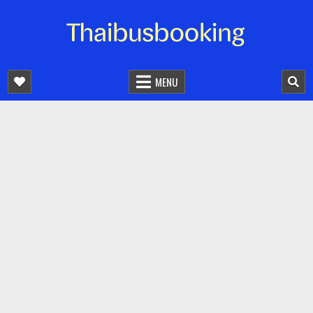
จองตั๋วรถออนไลน์ 24 ชั่วโมง
รถทัวร์ รถมินิบัส รถตู้
MENU