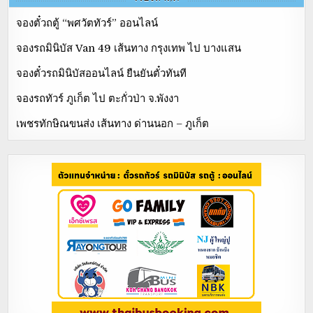
จองตั๋วถตู้ “พศวัตทัวร์” ออนไลน์
จองรถมินิบัส Van 49 เส้นทาง กรุงเทพ ไป บางแสน
จองตั๋วรถมินิบัสออนไลน์ ยืนยันตั๋วทันที
จองรถทัวร์ ภูเก็ต ไป ตะกั่วป่า จ.พังงา
เพชรทักษิณขนส่ง เส้นทาง ด่านนอก – ภูเก็ต