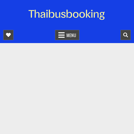
จองตั๋วรถออนไลน์ 24 ชั่วโมง
รถทัวร์ รถมินิบัส รถตู้
MENU