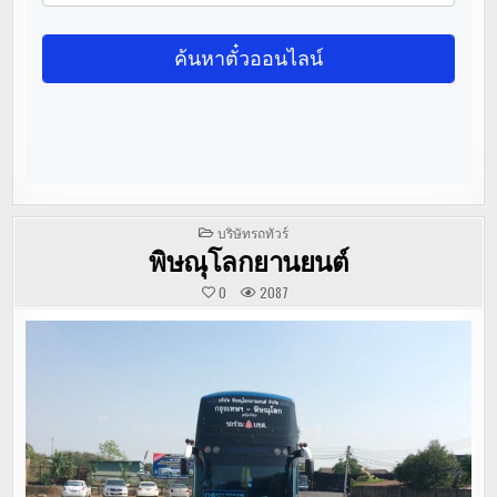
POSTED
บริษัทรถทัวร์
IN
พิษณุโลกยานยนต์
0
2087