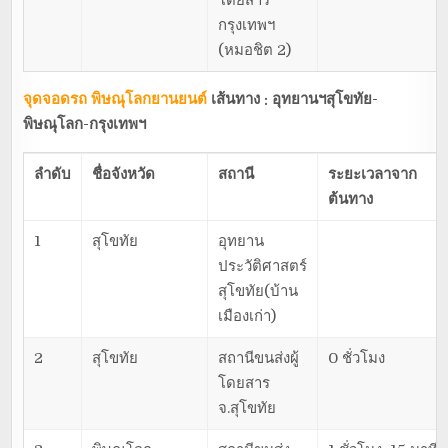
โดยสาร
กรุงเทพฯ
(หมอชิต 2)
จุดจอดรถ พิษณุโลกยานยนต์
เส้นทาง : อุทยานฯสุโขทัย-
พิษณุโลก-กรุงเทพฯ
ลำดับ
ชื่อจังหวัด
สถานี
ระยะเวลาจาก
ต้นทาง
1
สุโขทัย
อุทยาน
ประวัติศาสตร์
สุโขทัย(บ้าน
เมืองเก่า)
2
สุโขทัย
สถานีขนส่งผู้
0 ชั่วโมง
โดยสาร
จ.สุโขทัย