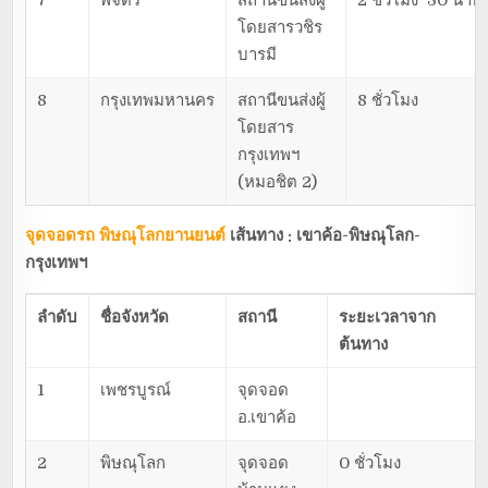
7
พิจิตร
สถานีขนส่งผู้
2 ชั่วโมง 30 นาที
โดยสารวชิร
บารมี
8
กรุงเทพมหานคร
สถานีขนส่งผู้
8 ชั่วโมง
โดยสาร
กรุงเทพฯ
(หมอชิต 2)
จุดจอดรถ พิษณุโลกยานยนต์
เส้นทาง : เขาค้อ-พิษณุโลก-
กรุงเทพฯ
ลำดับ
ชื่อจังหวัด
สถานี
ระยะเวลาจาก
ต้นทาง
1
เพชรบูรณ์
จุดจอด
อ.เขาค้อ
2
พิษณุโลก
จุดจอด
0 ชั่วโมง