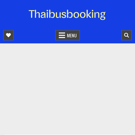
จองตั๋วรถออนไลน์ 24 ชั่วโมง
รถทัวร์ รถมินิบัส รถตู้
MENU