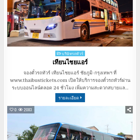
Posted
บริษัทรถทัวร์
in
เทียนไชยแอร์
จองตั๋วรถทัวร์ เทียนไชยแอร์ ชัยภูมิ-กรุงเทพฯ ที่
www.thaibustickets.com เปิดให้บริการจองตั๋วรถทัวร์ผ่าน
ระบบออนไลน์ตลอด 24 ชั่วโมง เพิ่มความสะดวกสบายแล…
รายละเอียด
0
2083