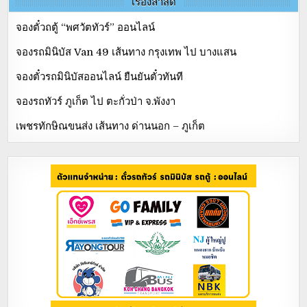
เรื่องล่าสุด
จองตั๋วถตู้ “พศวัตทัวร์” ออนไลน์
จองรถมินิบัส Van 49 เส้นทาง กรุงเทพ ไป บางแสน
จองตั๋วรถมินิบัสออนไลน์ ยืนยันตั๋วทันที
จองรถทัวร์ ภูเก็ต ไป ตะกั่วป่า จ.พังงา
เพชรทักษิณขนส่ง เส้นทาง ด่านนอก – ภูเก็ต