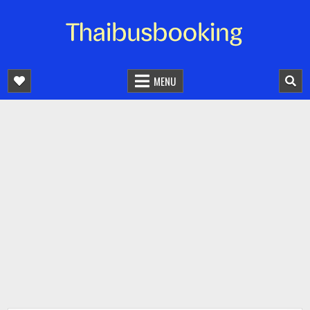
จองตั๋วรถออนไลน์ 24 ชั่วโมง
รถทัวร์ รถมินิบัส รถตู้
MENU