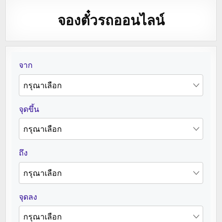
จองตั๋วรถออนไลน์