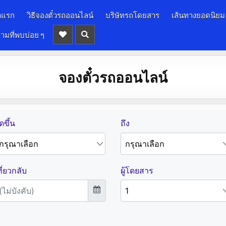
าแรก
วิธีจองตั๋วรถออนไลน์
บริษัทรถโดยสาร
เส้นทางยอดนิยม
ามที่พบบ่อย ๆ
จองตั๋วรถออนไลน์