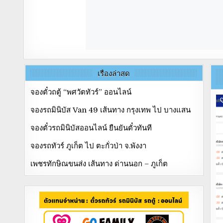
เรื่องล่าสุด
จองตั๋วถตู้ “พศวัตทัวร์” ออนไลน์
จองรถมินิบัส Van 49 เส้นทาง กรุงเทพ ไป บางแสน
จองตั๋วรถมินิบัสออนไลน์ ยืนยันตั๋วทันที
จองรถทัวร์ ภูเก็ต ไป ตะกั่วป่า จ.พังงา
เพชรทักษิณขนส่ง เส้นทาง ด่านนอก – ภูเก็ต