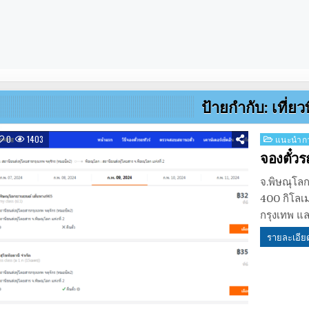
ป้ายกำกับ:
เที่ย
Posted
0
1403
แนะนำกา
in
จองตั๋วร
จ.พิษณุโลก
400 กิโลเม
กรุงเทพ แ
รายละเอีย