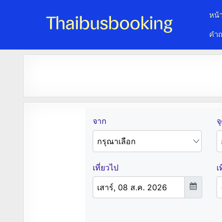
หน้
คำถ
จองตั๋วรถออนไลน์ 24 ชั่วโมง
รถทัวร์ รถมินิบัส รถตู้