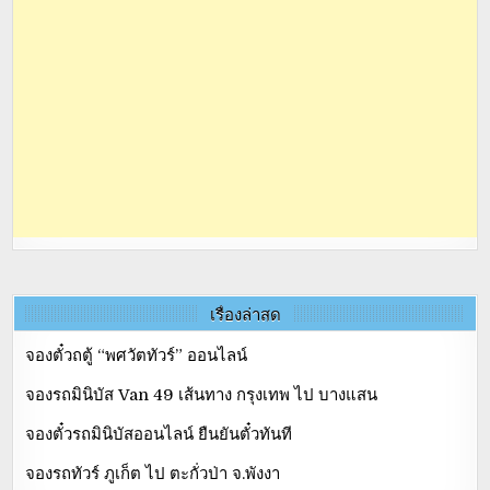
เรื่องล่าสุด
จองตั๋วถตู้ “พศวัตทัวร์” ออนไลน์
จองรถมินิบัส Van 49 เส้นทาง กรุงเทพ ไป บางแสน
จองตั๋วรถมินิบัสออนไลน์ ยืนยันตั๋วทันที
จองรถทัวร์ ภูเก็ต ไป ตะกั่วป่า จ.พังงา