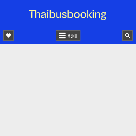
จองตั๋วรถออนไลน์ 24 ชั่วโมง
รถทัวร์ รถมินิบัส รถตู้
MENU