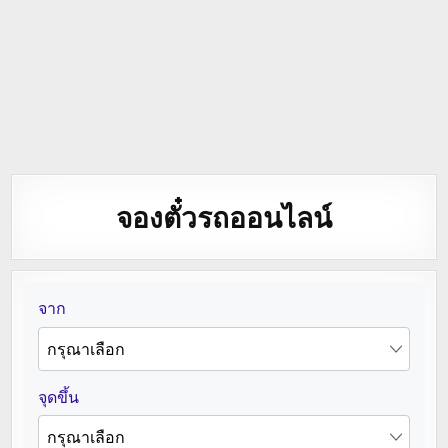
จองตั๋วรถออนไลน์