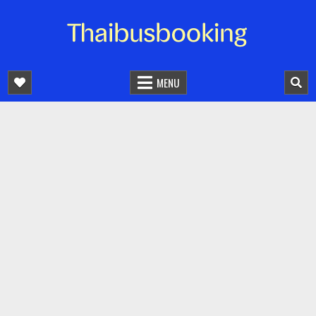
จองตั๋วรถออนไลน์ 24 ชั่วโมง
รถทัวร์ รถมินิบัส รถตู้
MENU