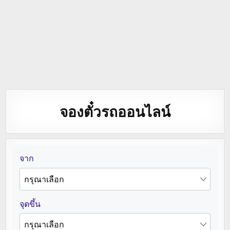
จองตั๋วรถออนไลน์