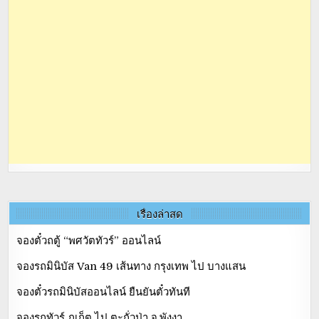
เรื่องล่าสุด
จองตั๋วถตู้ “พศวัตทัวร์” ออนไลน์
จองรถมินิบัส Van 49 เส้นทาง กรุงเทพ ไป บางแสน
จองตั๋วรถมินิบัสออนไลน์ ยืนยันตั๋วทันที
จองรถทัวร์ ภูเก็ต ไป ตะกั่วป่า จ.พังงา