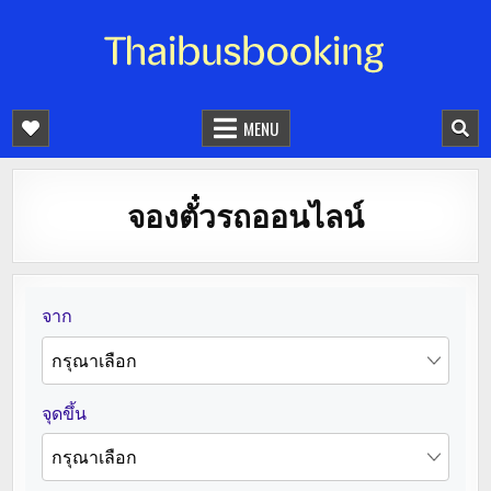
จองตั๋วรถออนไลน์ 24 ชั่วโมง
รถทัวร์ รถมินิบัส รถตู้
MENU
จองตั๋วรถออนไลน์