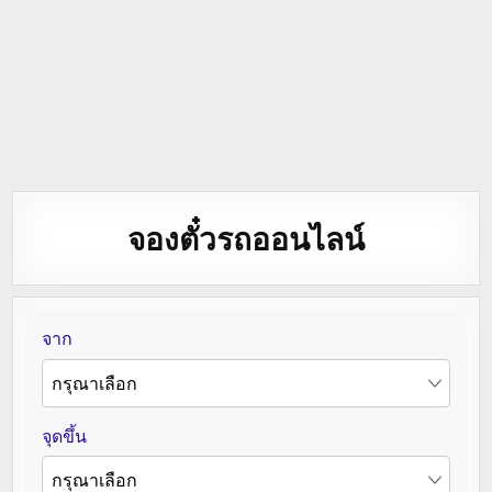
จองตั๋วรถออนไลน์