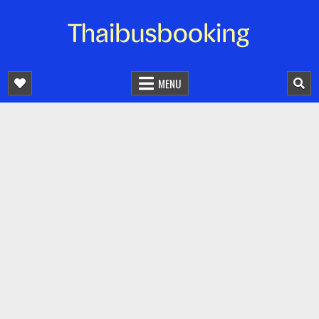
จองตั๋วรถออนไลน์ 24 ชั่วโมง
รถทัวร์ รถมินิบัส รถตู้
MENU