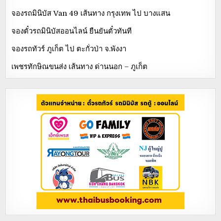
จองรถมินิบัส Van 49 เส้นทาง กรุงเทพ ไป บางแสน
จองตั๋วรถมินิบัสออนไลน์ ยืนยันตั๋วทันที
จองรถทัวร์ ภูเก็ต ไป ตะกั่วป่า จ.พังงา
เพชรทักษิณขนส่ง เส้นทาง ด่านนอก – ภูเก็ต