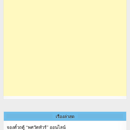
เรื่องล่าสุด
จองตั๋วถตู้ “พศวัตทัวร์” ออนไลน์