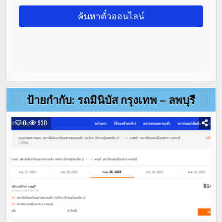
ป้ายกำกับ:
รถมินิบัส กรุงเทพ – ลพบุรี
0
930