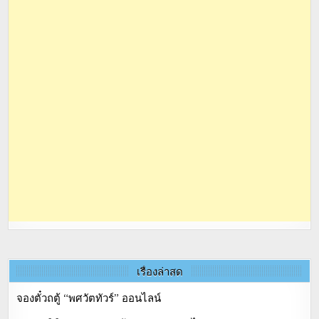
เรื่องล่าสุด
จองตั๋วถตู้ “พศวัตทัวร์” ออนไลน์