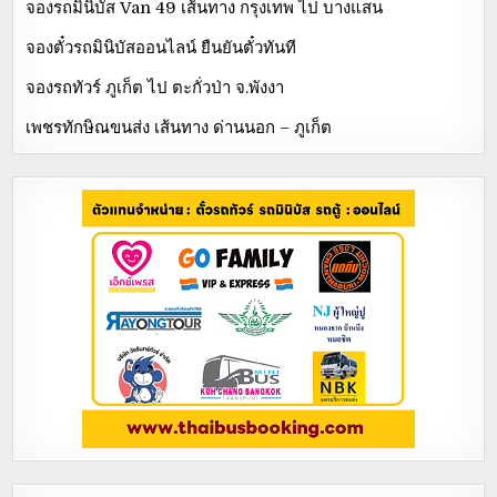
จองรถมินิบัส Van 49 เส้นทาง กรุงเทพ ไป บางแสน
จองตั๋วรถมินิบัสออนไลน์ ยืนยันตั๋วทันที
จองรถทัวร์ ภูเก็ต ไป ตะกั่วป่า จ.พังงา
เพชรทักษิณขนส่ง เส้นทาง ด่านนอก – ภูเก็ต