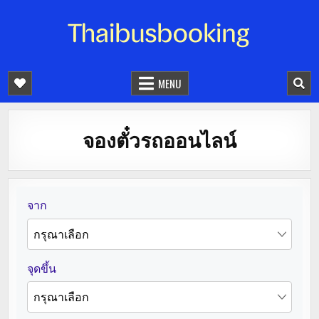
จองตั๋วรถออนไลน์ 24 ชั่วโมง
รถทัวร์ รถมินิบัส รถตู้
MENU
จองตั๋วรถออนไลน์