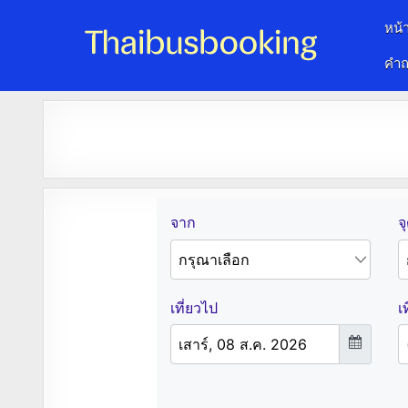
หน้
คำถ
จองตั๋วรถออนไลน์ 24 ชั่วโมง
รถทัวร์ รถมินิบัส รถตู้