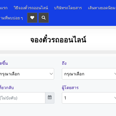
าแรก
วิธีจองตั๋วรถออนไลน์
บริษัทรถโดยสาร
เส้นทางยอดนิยม
ามที่พบบ่อย ๆ
จองตั๋วรถออนไลน์