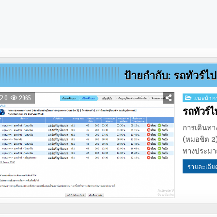
ป้ายกำกับ:
รถทัวร์ไ
Posted
0
2965
แนะนำกา
in
รถทัวร์
การเดินทา
(หมอชิต 2
ทางประมาณ
รายละเอีย