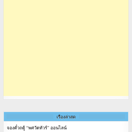
เรื่องล่าสุด
จองตั๋วถตู้ “พศวัตทัวร์” ออนไลน์