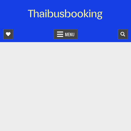
จองตั๋วรถออนไลน์ 24 ชั่วโมง
รถทัวร์ รถมินิบัส รถตู้
MENU