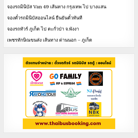
จองรถมินิบัส Van 49 เส้นทาง กรุงเทพ ไป บางแสน
จองตั๋วรถมินิบัสออนไลน์ ยืนยันตั๋วทันที
จองรถทัวร์ ภูเก็ต ไป ตะกั่วป่า จ.พังงา
เพชรทักษิณขนส่ง เส้นทาง ด่านนอก – ภูเก็ต