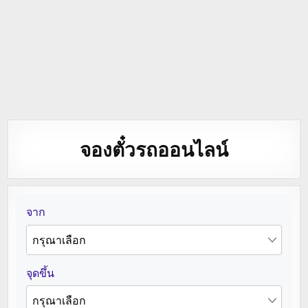
จองตั๋วรถออนไลน์