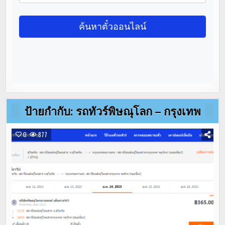
ป้ายกำกับ:
รถทัวร์พิษณุโลก – กรุงเทพ
0
877