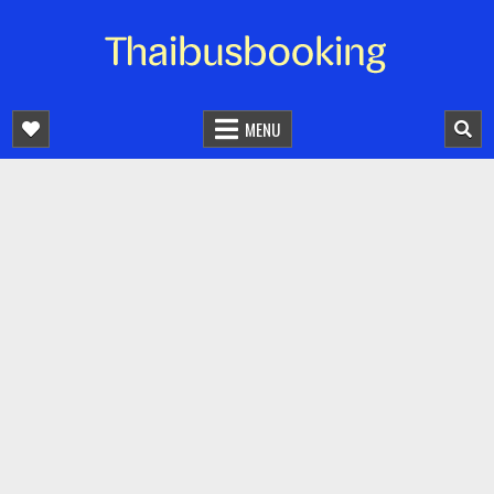
จองตั๋วรถออนไลน์ 24 ชั่วโมง
รถทัวร์ รถมินิบัส รถตู้
MENU