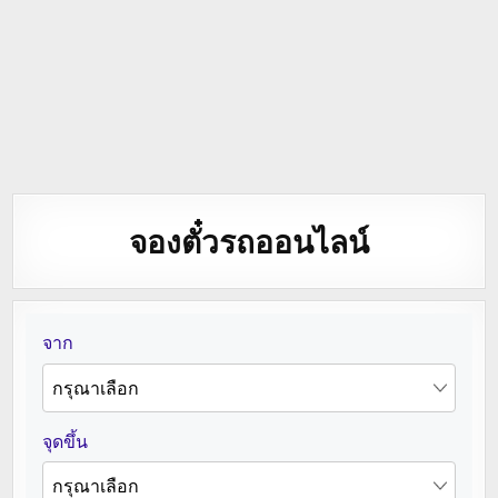
จองตั๋วรถออนไลน์