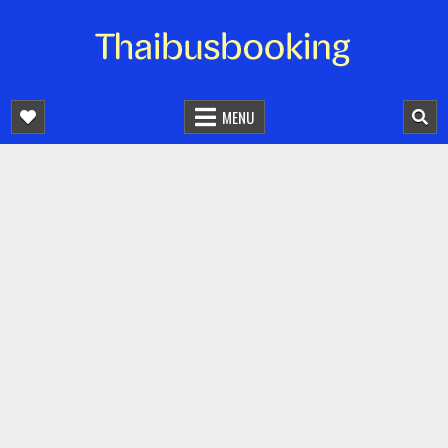
จองตั๋วรถออนไลน์ 24 ชั่วโมง
รถทัวร์ รถมินิบัส รถตู้
MENU