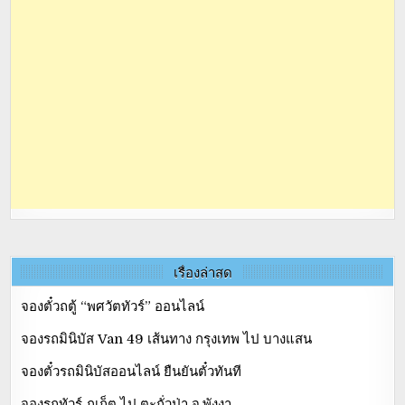
เรื่องล่าสุด
จองตั๋วถตู้ “พศวัตทัวร์” ออนไลน์
จองรถมินิบัส Van 49 เส้นทาง กรุงเทพ ไป บางแสน
จองตั๋วรถมินิบัสออนไลน์ ยืนยันตั๋วทันที
จองรถทัวร์ ภูเก็ต ไป ตะกั่วป่า จ.พังงา