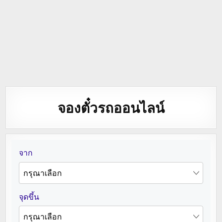
จองตั๋วรถออนไลน์