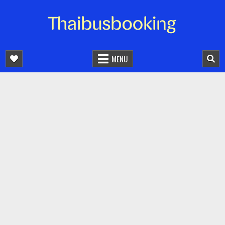
จองตั๋วรถออนไลน์ 24 ชั่วโมง
รถทัวร์ รถมินิบัส รถตู้
MENU