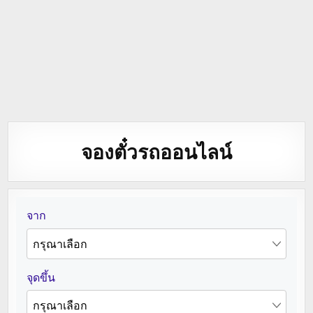
จองตั๋วรถออนไลน์