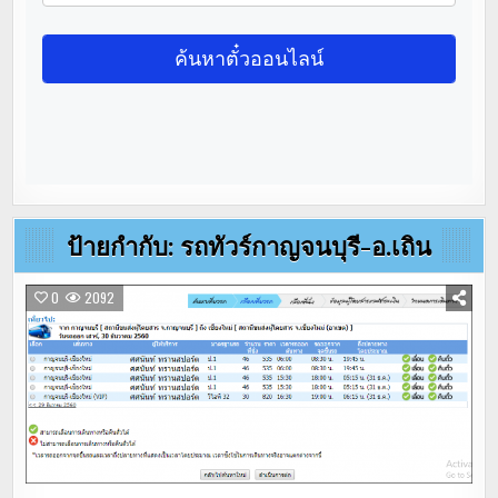
ป้ายกำกับ:
รถทัวร์กาญจนบุรี-อ.เถิน
0
2092