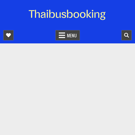
จองตั๋วรถออนไลน์ 24 ชั่วโมง
รถทัวร์ รถมินิบัส รถตู้
MENU