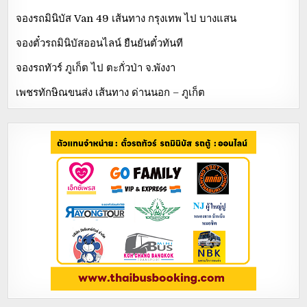
จองรถมินิบัส Van 49 เส้นทาง กรุงเทพ ไป บางแสน
จองตั๋วรถมินิบัสออนไลน์ ยืนยันตั๋วทันที
จองรถทัวร์ ภูเก็ต ไป ตะกั่วป่า จ.พังงา
เพชรทักษิณขนส่ง เส้นทาง ด่านนอก – ภูเก็ต