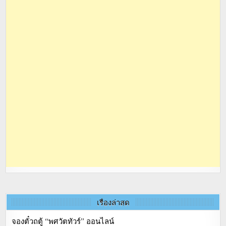
เรื่องล่าสุด
จองตั๋วถตู้ “พศวัตทัวร์” ออนไลน์