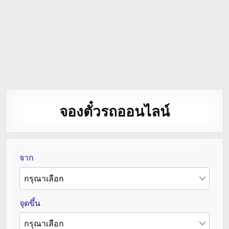
จองตั๋วรถออนไลน์