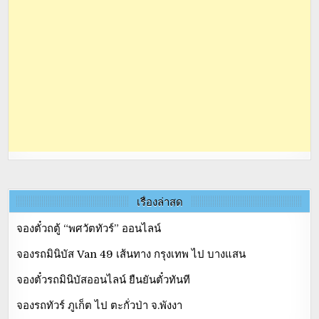
เรื่องล่าสุด
จองตั๋วถตู้ “พศวัตทัวร์” ออนไลน์
จองรถมินิบัส Van 49 เส้นทาง กรุงเทพ ไป บางแสน
จองตั๋วรถมินิบัสออนไลน์ ยืนยันตั๋วทันที
จองรถทัวร์ ภูเก็ต ไป ตะกั่วป่า จ.พังงา