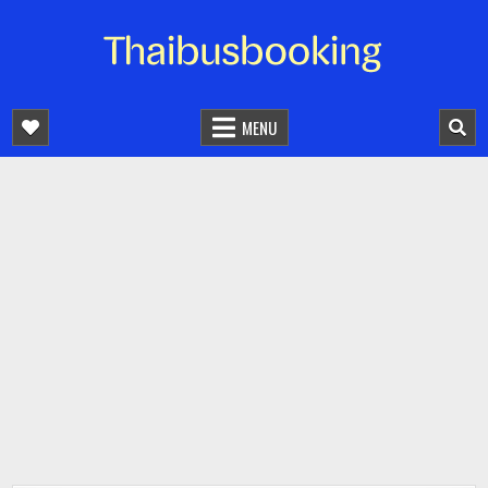
จองตั๋วรถออนไลน์ 24 ชั่วโมง
รถทัวร์ รถมินิบัส รถตู้
MENU