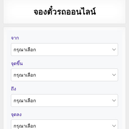
จองตั๋วรถออนไลน์