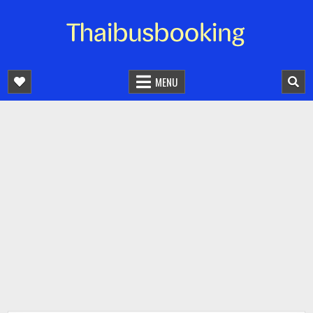
จองตั๋วรถออนไลน์ 24 ชั่วโมง
รถทัวร์ รถมินิบัส รถตู้
MENU