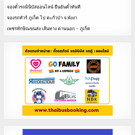
จองตั๋วรถมินิบัสออนไลน์ ยืนยันตั๋วทันที
จองรถทัวร์ ภูเก็ต ไป ตะกั่วป่า จ.พังงา
เพชรทักษิณขนส่ง เส้นทาง ด่านนอก – ภูเก็ต