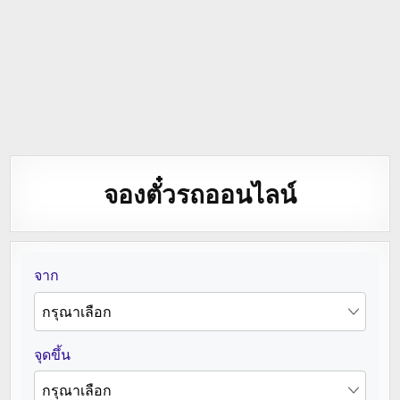
จองตั๋วรถออนไลน์