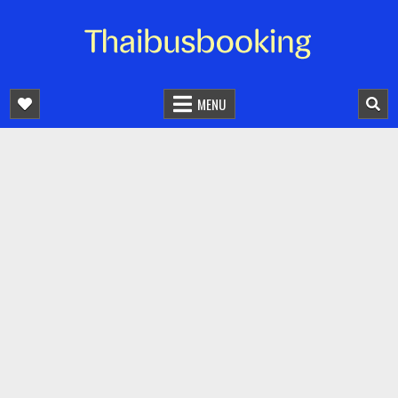
จองตั๋วรถออนไลน์ 24 ชั่วโมง
รถทัวร์ รถมินิบัส รถตู้
MENU